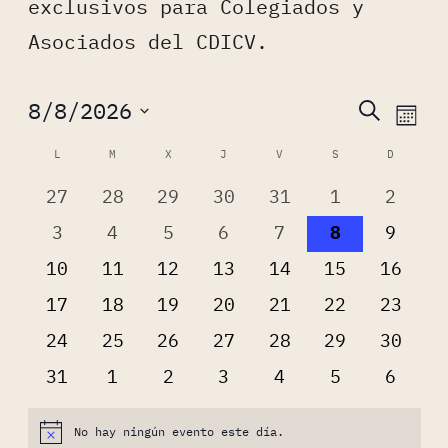
exclusivos para Colegiados y
Asociados del CDICV.
8/8/2026
Nav
Nav
Buscar
Mes
Selecciona
de
Calendario
L
M
X
J
V
S
D
de
la
vis
27
28
29
30
31
1
2
0
0
0
0
0
0
0
fecha.
de
de
eventos
eventos
eventos
eventos
eventos
eventos
evento
bús
3
4
5
6
7
8
9
0
0
0
0
0
0
0
Eve
eventos
eventos
eventos
eventos
eventos
eventos
evento
10
11
12
13
14
15
16
0
0
0
0
0
0
0
Eventos
y
eventos
eventos
eventos
eventos
eventos
eventos
evento
17
18
19
20
21
22
23
0
0
0
0
0
0
0
eventos
eventos
eventos
eventos
eventos
eventos
evento
24
25
26
27
28
29
30
0
0
0
0
0
0
0
vis
eventos
eventos
eventos
eventos
eventos
eventos
evento
31
1
2
3
4
5
6
0
0
0
0
0
0
0
eventos
eventos
eventos
eventos
eventos
eventos
evento
de
No hay ningún evento este día.
Aviso