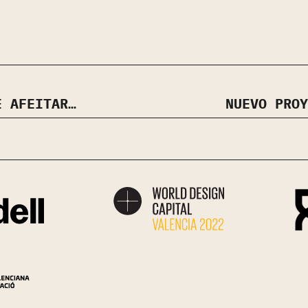
EXPOSICIÓN ‘LA MÁQUINA DE AFEITAR. 100 AÑOS DE DISEÑO Y MODA’