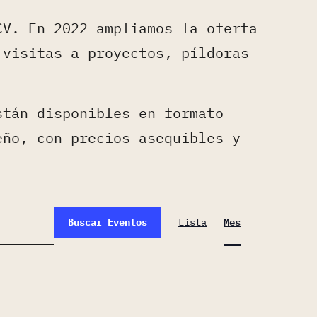
CV. En 2022 ampliamos la oferta
 visitas a proyectos, píldoras
stán disponibles en formato
eño, con precios asequibles y
Navegación
Buscar Eventos
Lista
Mes
de
vistas
de
Evento