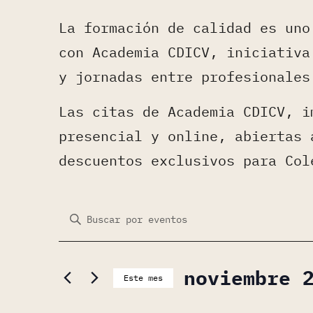
La formación de calidad es uno
con Academia CDICV, iniciativa
y jornadas entre profesionales
Las citas de Academia CDICV, i
presencial y online, abiertas 
descuentos exclusivos para Col
Navegación
Introduce
la
de
palabra
noviembre 
Este mes
clave.
búsqueda
Selecciona
Busca